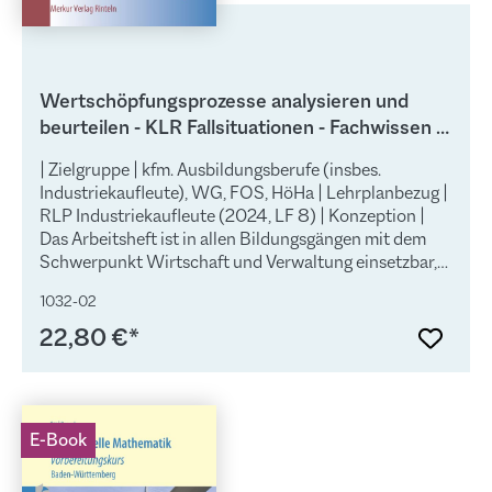
Wertschöpfungsprozesse analysieren und
beurteilen - KLR Fallsituationen - Fachwissen -
Kompetenzentwicklung im Rechnungswesen
| Zielgruppe | kfm. Ausbildungsberufe (insbes.
Industriekaufleute), WG, FOS, HöHa | Lehrplanbezug |
RLP Industriekaufleute (2024, LF 8) | Konzeption |
Das Arbeitsheft ist in allen Bildungsgängen mit dem
Schwerpunkt Wirtschaft und Verwaltung einsetzbar,
in denen das interne Rechnungswesen (Voll- und
1032-02
Teilkostenrechnung) erlernt werden soll. Dies gilt
sowohl für kaufmännische Ausbildungsberufe –
22,80 €*
insbesondere für Industriekaufleute – als auch für
Bildungsgänge, die zur FH-Reife (z.B. Höhere
Berufsfachschulen in NRW, Fachoberschulen) bzw.
AH-Reife (z.B. Berufliches Gymnasium Wirtschaft)
E-Book
führen. Die Verknüpfung von Handlungs- und
Fachsystematik erfolgt, indem die Themenkreise