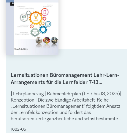
Lernsituationen Büromanagement Lehr-Lern-
Arrangements für die Lernfelder 7-13
Kaufmann / - frau für Büromanagement
| Lehrplanbezug | Rahmenlehrplan (LF 7 bis 13, 2025)|
Konzeption | Die zweibändige Arbeitsheft-Reihe
„Lernsituationen Büromanagement“ folgt dem Ansatz
der Lernfeldkonzeption und fördert das
berufsorientierte ganzheitliche und selbstbestimmte
Lernen von Schülerinnen und Schülern. Jedes
1682-05
Einzelheft erschließt die Lernfelder eines