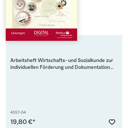
gekennzeichnet Nach Kauf des E-Books erhalten Sie
einen Lizenz-Code, den Sie auf der Seite www.merkur-
medien.de einfügen, um Ihr digitales Buch nutzen zu
können. Bitte beachten Sie, dass Sie sich auf der Seite
www.merkur-medien.de erneut registrieren müssen.
Arbeitsheft Wirtschafts- und Sozialkunde zur
individuellen Förderung und Dokumentation
von Kompetenzen - Lösungen
4557-04
19,80 €*