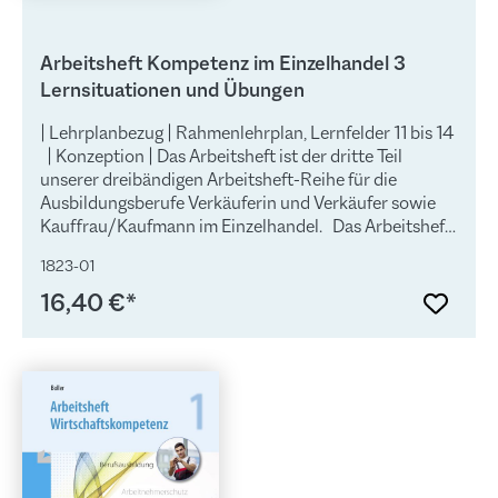
Arbeitsheft Kompetenz im Einzelhandel 3
Lernsituationen und Übungen
| Lehrplanbezug | Rahmenlehrplan, Lernfelder 11 bis 14
| Konzeption | Das Arbeitsheft ist der dritte Teil
unserer dreibändigen Arbeitsheft-Reihe für die
Ausbildungsberufe Verkäuferin und Verkäufer sowie
Kauffrau/Kaufmann im Einzelhandel. Das Arbeitsheft
folgt dem Ansatz der Lernfeldkonzeption und fördert
1823-01
das berufsorientierte ganzheitliche und
selbstbestimmte Lernen. Dabei werden die Lernfelder
16,40 €*
des Rahmenlehrplans in Form von Lernsituationen
konkretisiert. Die Lernsituationen unterstützen die
Teamfähigkeit sowie die Fähigkeit zur Präsentation und
Diskussion der Schülerinnen und Schüler. Sie fördern
also Kompetenzen, die weit über die reine
Fachkompetenz hinausgehen. Weiterführende
Aufgabenstellungen vertiefen die Inhalte und
ermöglichen eine individuelle Differenzierung. Das