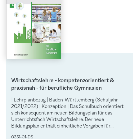
Wirtschaftslehre - kompetenzorientiert &
praxisnah - für berufliche Gymnasien
| Lehrplanbezug | Baden-Württemberg (Schuljahr
2021/2022) | Konzeption | Das Schulbuch orientiert
sich konsequent am neuen Bildungsplan für das
Unterrichtsfach Wirtschaftslehre. Der neue
Bildungsplan enthält einheitliche Vorgaben für
folgende Profile: Agrarwissenschaftliche Richtung
0351-01-DS
(AG) Biotechnologische Richtung (BTG)