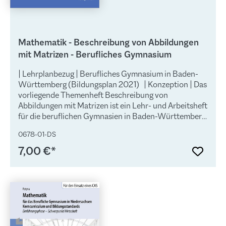
Mathematik - Beschreibung von Abbildungen
mit Matrizen - Berufliches Gymnasium
| Lehrplanbezug | Berufliches Gymnasium in Baden-
Württemberg (Bildungsplan 2021) | Konzeption | Das
vorliegende Themenheft Beschreibung von
Abbildungen mit Matrizen ist ein Lehr- und Arbeitsheft
für die beruflichen Gymnasien in Baden-Württemberg.
Das Themenheft richtet sich exakt nach dem neuen
0678-01-DS
Bildungsplan für die gymnasiale Oberstufe,
Mathematik, in Baden-Württemberg, der zum
7,00 €*
01.08.2021 in Kraft tritt. Die Ausgabe Beschreibung
von Abbildungen mit Matrizen ist für die beruflichen
Gymnasien technischer Richtung (TG) verbindlich.
Dabei berücksichtigt das Autorenteam sowohl die im
Lehrplan geforderten inhalts- als auch die
prozessbezogenen Kompetenzen (modellieren,
Werkzeuge und mathematische Darstellungen nutzen,