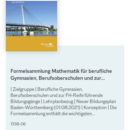
Formelsammlung Mathematik für berufliche
Gymnasien, Berufsoberschulen und zur
Fachhochschulreife führende Bildungsgänge
| Zielgruppe | Berufliche Gymnasien,
Berufsoberschulen und zur FH-Reife führende
Bildungsgänge | Lehrplanbezug | Neuer Bildungsplan
Baden-Württemberg (01.08.2021) | Konzeption | Die
Formelsammlung enthält die wichtigsten
mathematischen Formeln für die gymnasiale
1338-06
Oberstufe an allen beruflichen Gymnasien sowie für