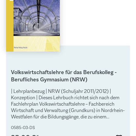
Volkswirtschaftslehre für das Berufskolleg -
Berufliches Gymnasium (NRW)
| Lehrplanbezug | NRW (Schuljahr 2011/2012) |
Konzeption | Dieses Lehrbuch richtet sich nach dem
Fachlehrplan Volkswirtschaftslehre – Fachbereich
Wirtschaft und Verwaltung (Grundkurs) in Nordrhein-
Westfalen für die Bildungsgänge, die zu einem
Berufsabschluss nach Landesrecht und zur
0585-03-DS
allgemeinen Hochschulreife oder zu beruflichen
Kenntnissen und zur allgemeinen Hochschulreife