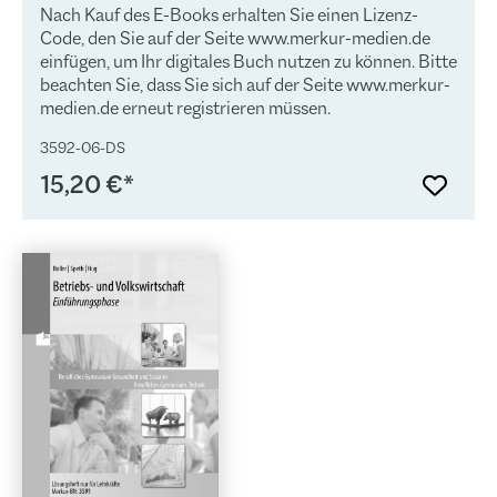
Anschaulichkeit und sachgerechter mathematischer
Nach Kauf des E-Books erhalten Sie einen Lizenz-
Darstellung. Die übersichtliche Präsentation und die
Code, den Sie auf der Seite www.merkur-medien.de
methodische Aufarbeitung beeinflusst den Lernerfolg
einfügen, um Ihr digitales Buch nutzen zu können. Bitte
positiv und bietet dem Schüler die Möglichkeit,
beachten Sie, dass Sie sich auf der Seite www.merkur-
Unterrichtsinhalte selbstständig zu erschließen bzw.
medien.de erneut registrieren müssen.
sich anzueignen.Wichtiger HinweisDie Themenhefte
sind neben der digitalen auch in einer gedruckten
3592-06-DS
Version verfügbar.Die Themenhefte sind bereits
15,20 €*
kostenlos als E-Book in dem Kombibuch (Merkur-Nr.
0338) für das grundlegende und erhöhte
Anforderungsniveau enthalten. Den Hinweis dazu
finden Sie in dem Buch auf S. 2.