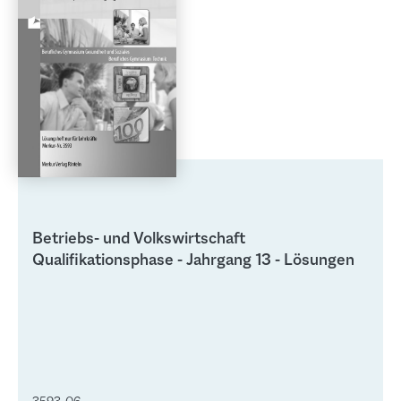
inhaltlichen Vorgaben des neuen Bildungsplans
Aufgaben passend zum Unterrichtsverlauf (erhöhtes
Anforderungsniveau) individuelle
Lernförderung/Differenzierung zur Wiederholung und
Festigung von Inhalten der letzten Schuljahre als Pool
für Hausaufgaben • mit Videos aufgearbeitet mit
herausnehmbaren Lösungen im Anhang
Betriebs- und Volkswirtschaft
Qualifikationsphase - Jahrgang 13 - Lösungen