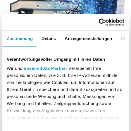
Zustimmung
Details
Anzeigeneinstellungen
Über
E-Books
Informieren Sie sich hier über unsere digitalen
Verantwortungsvoller Umgang mit Ihren Daten
Schulbücher und Arbeitshefte
Wir und
unsere 1022 Partner
verarbeiten Ihre
persönlichen Daten, wie z. B. Ihre IP-Adresse, mithilfe
Weitere Informationen
von Technologien wie Cookies, um Informationen auf
Ihrem Gerät zu speichern und darauf zuzugreifen und so
personalisierte Werbung und Inhalte, Messungen von
Werbung und Inhalten, Zielgruppenforschung sowie
Entwicklung von Angeboten zu ermöglichen. Sie
entscheiden darüber, wer Ihre Daten für welche Zwecke
nutzt. Sie können Ihre Einwilligung jederzeit über die