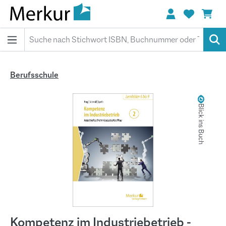
alt springen
Berufsschule
Bildergalerie überspringen
Blick ins Buch
Kompetenz im Industriebetrieb -