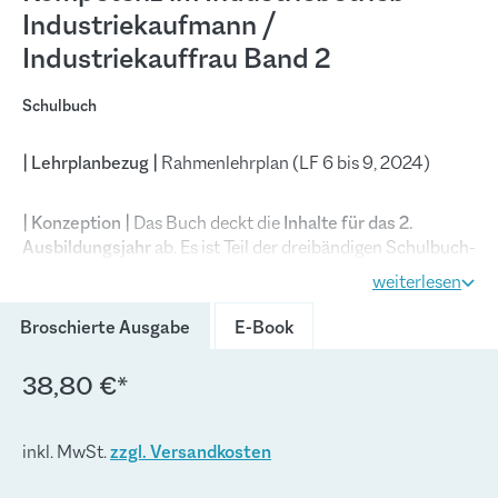
Industriekaufmann /
Industriekauffrau Band 2
Schulbuch
| Lehrplanbezug |
Rahmenlehrplan (LF 6 bis 9, 2024)
| Konzeption |
Das Buch deckt die
Inhalte für das 2.
Ausbildungsjahr
ab. Es ist Teil der dreibändigen Schulbuch-
Reihe
Kompetenz im Industriebetrieb.
Im Vordergrund
weiterlesen
steht das Ziel, die prozessorientierten Zusammenhänge im
Industriebetrieb unter Berücksichtigung der notwendigen
Broschierte Ausgabe
E-Book
Fachsystematik anschaulich darzustellen.
38,80 €*
Das Buch eignet sich ideal als
Informationspool
für die
Erarbeitung von Lernsituationen, zur systematischen
inkl. MwSt.
zzgl. Versandkosten
Wiederholung und zur eigenverantwortlichen
Nachbearbeitung. Durch das
integrierte