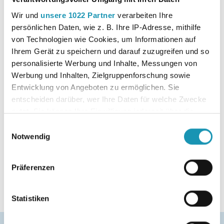
Autor:in
Hug, Hartmut; Schmid, Matthias ;
umsetzen und überwachen | Kosten- und
Leistungsrechnung zur Vorbereitung unternehmerischer
Speth, Hermann
Wir und
unsere 1022 Partner
verarbeiten Ihre
Entscheidungen durchführen | Marketingkonzepte planen
persönlichen Daten, wie z. B. Ihre IP-Adresse, mithilfe
und umsetzen
von Technologien wie Cookies, um Informationen auf
Downloads
Inhaltsverzeichnis
Ihrem Gerät zu speichern und darauf zuzugreifen und so
Leseprobe
personalisierte Werbung und Inhalte, Messungen von
Vorlagen
Werbung und Inhalten, Zielgruppenforschung sowie
Jahresplanung
Entwicklung von Angeboten zu ermöglichen. Sie
entscheiden darüber, wer Ihre Daten für welche Zwecke
nutzt. Sie können Ihre Einwilligung jederzeit über die
Cookie-Erklärung oder durch Klicken auf das Privacy
Erscheinungsjahr
2025
Einwilligungsauswahl
Trigger Symbol ändern oder widerrufen
Notwendig
Auflage
1
Wenn Sie es erlauben, würden wir auch gerne:
Präferenzen
Informationen über Ihre geografische Lage
Bundesland
Deutschlandweit
erfassen, welche bis auf einige Meter genau sein
können
Statistiken
Ihr Gerät durch aktives Scannen nach
bestimmten Merkmalen (Fingerprinting) identifizieren