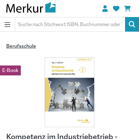
alt springen
Berufsschule
Bildergalerie überspringen
E-Book
Kompetenz im Industriebetrieb -