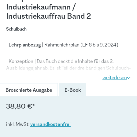
Industriekaufmann /
Industriekauffrau Band 2
Schulbuch
| Lehrplanbezug |
Rahmenlehrplan (LF 6 bis 9, 2024)
| Konzeption |
Das Buch deckt die
Inhalte für das 2.
Ausbildungsjahr
ab. Es ist Teil der dreibändigen Schulbuch-
Reihe
Kompetenz im Industriebetrieb.
Im Vordergrund
weiterlesen
steht das Ziel, die prozessorientierten Zusammenhänge im
Industriebetrieb unter Berücksichtigung der notwendigen
Broschierte Ausgabe
E-Book
Fachsystematik anschaulich darzustellen.
38,80 €*
Das Buch eignet sich ideal als
Informationspool
für die
Erarbeitung von Lernsituationen, zur systematischen
inkl. MwSt.
versandkostenfrei
Wiederholung und zur eigenverantwortlichen
Nachbearbeitung. Durch das
integrierte