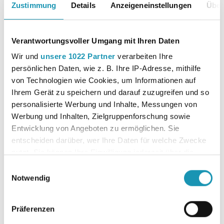
Zustimmung
Details
Anzeigeneinstellungen
Über
Verantwortungsvoller Umgang mit Ihren Daten
Wir und
unsere 1022 Partner
verarbeiten Ihre
persönlichen Daten, wie z. B. Ihre IP-Adresse, mithilfe
von Technologien wie Cookies, um Informationen auf
Ihrem Gerät zu speichern und darauf zuzugreifen und so
personalisierte Werbung und Inhalte, Messungen von
Was muss ich tun, um merkur-
Werbung und Inhalten, Zielgruppenforschung sowie
medien zu nutzen?
Entwicklung von Angeboten zu ermöglichen. Sie
entscheiden darüber, wer Ihre Daten für welche Zwecke
nutzt. Sie können Ihre Einwilligung jederzeit über die
Um Ihre Bücher auf merkur-medien nutzen zu
Cookie-Erklärung oder durch Klicken auf das Privacy
Einwilligungsauswahl
können, müssen Sie einen E-Book-Code in unserem
Trigger Symbol ändern oder widerrufen
Notwendig
Webshop auf www.merkur-verlag.de erwerben. Nach
dem Kaufprozess wird ein E-Book-Code innerhalb
Wenn Sie es erlauben, würden wir auch gerne:
von ein bis drei Arbeitstagen bereitgestellt, mit dem
Präferenzen
Informationen über Ihre geografische Lage
das E-Book auf merkur-medien.de aktiviert werden