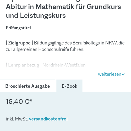
Abitur in Mathematik für Grundkurs
und Leistungskurs
Prüfungstitel
| Zielgruppe |
Bildungsgänge des Berufskollegs in NRW, die
zur allgemeinen Hochschulreife führen.
| Lehrplanbezug |
Nordrhein-Westfalen
weiterlesen
Konzeption |
Das vorliegende Buch unterstützt die
Broschierte Ausgabe
E-Book
Schülerinnen und Schüler auf dem Weg zum Abitur. Alle
Lehrplaninhalte, einschließlich der Wahlthemen, können
mithilfe von
16,40 €*
verständlichen Stoffzusammenfassungen
selbstständig wiederholt
und
prüfungsbezogen vertieft
werden. Auch ein unterrichtsbegleitender Einsatz des
inkl. MwSt.
versandkostenfrei
Buches ist möglich.