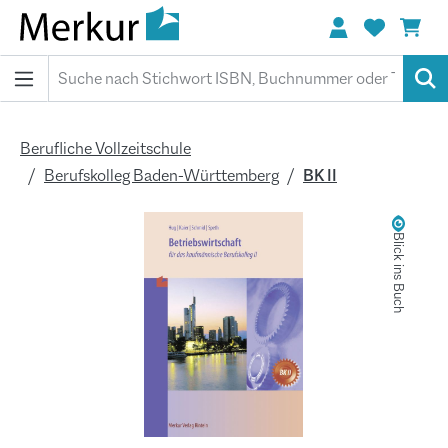
alt springen
Berufliche Vollzeitschule
Berufskolleg Baden-Württemberg
BK II
Bildergalerie überspringen
Blick ins Buch