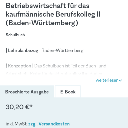
Betriebswirtschaft für das
kaufmännische Berufskolleg II
(Baden-Württemberg)
Schulbuch
| Lehrplanbezug |
Baden-Württemberg
| Konzeption |
Das Schulbuch ist Teil der Buch- und
Arbeitsheft-Reihe für das Berufskolleg II in Baden-
weiterlesen
Württemberg. Der Reihe liegen die aktuellen Fachlehrpläne
zugrunde. Sie richtet sich konsequent an den in den
(Diese Option ist zurzeit nich
Broschierte Ausgabe
E-Book
Bildungsplänen vorgegebenen Kompetenzbereichen und
Kompetenzformulierungen aus. Die fakultativen Inhalte, die
30,20 €*
teilweise am Ende der Kompetenzbereiche angeführt
werden, werden ebenfalls
vollständig und umfassend
inkl. MwSt.
zzgl. Versandkosten
abgedeckt.