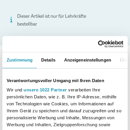
Dieser Artikel ist nur für Lehrkräfte
bestellbar
Details
Zustimmung
Details
Anzeigeneinstellungen
Über
Merkur-Nr.
4582-02
Verantwortungsvoller Umgang mit Ihren Daten
Autor:in
Martin, Michael; Schmidthausen,
Wir und
unsere 1022 Partner
verarbeiten Ihre
Michael
persönlichen Daten, wie z. B. Ihre IP-Adresse, mithilfe
von Technologien wie Cookies, um Informationen auf
Ihrem Gerät zu speichern und darauf zuzugreifen und so
personalisierte Werbung und Inhalte, Messungen von
Erscheinungsjahr
2024
Werbung und Inhalten, Zielgruppenforschung sowie