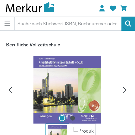
alt springen
Berufliche Vollzeitschule
Bildergalerie überspringen