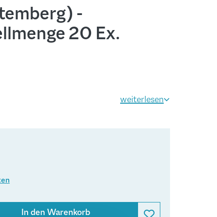
temberg) -
llmenge 20 Ex.
weiterlesen
ten
In den Warenkorb