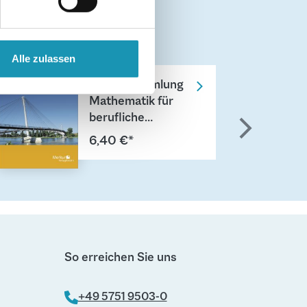
 Medien anbieten zu können
hrer Verwendung unserer
Alle zulassen
 führen diese Informationen
Formelsammlung
ie im Rahmen Ihrer Nutzung
Mathematik für
berufliche
Gymnasien,
6,40 €*
Berufsoberschulen
E-Book
und zur
Fachhochschulreif
e führende
Bildungsgänge
So erreichen Sie uns
+49 5751 9503-0