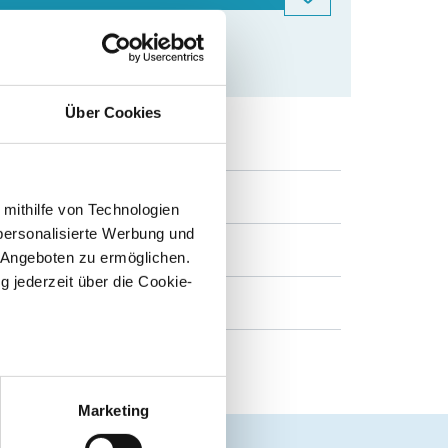
Über Cookies
2022
 mithilfe von Technologien
personalisierte Werbung und
6
 Angeboten zu ermöglichen.
g jederzeit über die Cookie-
Baden-Württemberg
Mathematik
au sein können
zieren
Marketing
hre Präferenzen im
Abschnitt