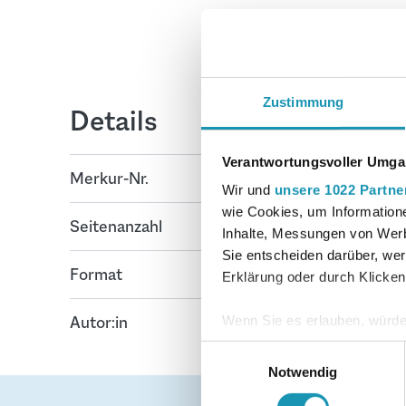
Zustimmung
Details
Verantwortungsvoller Umgan
Merkur-Nr.
9338-06
Wir und
unsere 1022 Partne
wie Cookies, um Information
Seitenanzahl
16
Inhalte, Messungen von Werb
Sie entscheiden darüber, wer
Format
17 cm x 24 cm
Erklärung oder durch Klicken
Autor:in
Wenn Sie es erlauben, würde
Informationen über Ih
Einwilligungsauswahl
Ihr Gerät durch aktiv
Notwendig
Erfahren Sie mehr darüber, w