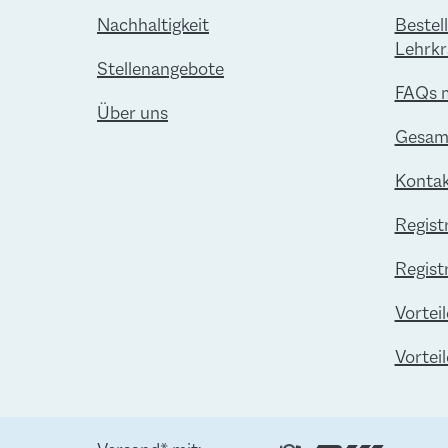
Nachhaltigkeit
Bestel
Lehrkr
Stellenangebote
FAQs 
Über uns
Gesamt
Kontak
Regist
Regist
Vorteil
Vortei