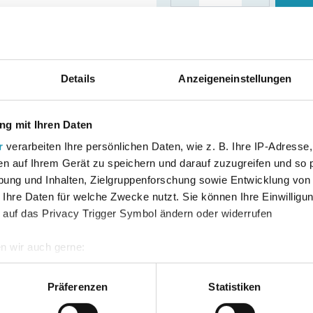
Sofort lieferbar
Details
Anzeigeneinstellungen
g mit Ihren Daten
Erscheinungsjahr
r
verarbeiten Ihre persönlichen Daten, wie z. B. Ihre IP-Adresse,
en auf Ihrem Gerät zu speichern und darauf zuzugreifen und so 
Auflage
ung und Inhalten, Zielgruppenforschung sowie Entwicklung von
 Ihre Daten für welche Zwecke nutzt. Sie können Ihre Einwilligun
Bundesland
 auf das Privacy Trigger Symbol ändern oder widerrufen
Fach
n wir auch gerne:
re geografische Lage erfassen, welche bis auf einige Meter gen
es Scannen nach bestimmten Merkmalen (Fingerprinting) identifi
Präferenzen
Statistiken
ie Ihre persönlichen Daten verarbeitet werden, und legen Sie I