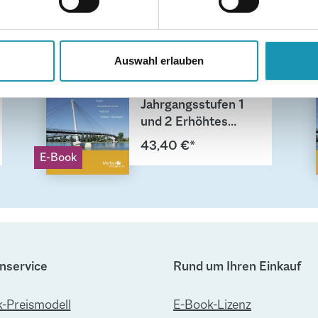
nhalte und Anzeigen zu personalisieren, Funktionen für soziale
Website zu analysieren. Außerdem geben wir Informationen zu I
Auswahl erlauben
r soziale Medien, Werbung und Analysen weiter. Unsere Partner
Mathematik -
 Daten zusammen, die Sie ihnen bereitgestellt haben oder die s
Jahrgangsstufen 1
n.
und 2 Erhöhtes
und
43,40 €*
grundlegendes
E-Book
Anforderungsnivea
u
nservice
Rund um Ihren Einkauf
-Preismodell
E-Book-Lizenz