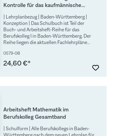
Kontrolle für das kaufmännische
Berufskolleg I
| Lehrplanbezug | Baden-Württemberg |
Konzeption | Das Schulbuch ist Teil der
Buch- und Arbeitsheft-Reihe für das
Berufskolleg I in Baden-Württemberg. Der
Reihe liegen die aktuellen Fachlehrpläne
zugrunde. Sie richtet sich konsequent an den
0579-08
in den Bildungsplänen vorgegebenen
Kompetenzbereichen und
24,60 €*
Kompetenzformulierungen aus. Die
fakultativen Inhalte, die teilweise am Ende
der Kompetenzbereiche angeführt werden,
werden ebenfalls vollständig und umfassend
abgedeckt. Am Ende eines jeden Kapitels
findet sich ein umfangreiches
Kompetenztraining. Das Kompetenztraining
Arbeitsheft Mathematik im
dient in erster Linie dem selbstgesteuerten
Berufskolleg Gesamtband
Lernen und einer aktiven Beteiligung der
Lernenden. Um die Bearbeitung der
| Schulform | Alle Berufskollegs in Baden-
Übungsaufgaben zu erleichtern und die
Württemberg nach dem neuen Lehrplan für