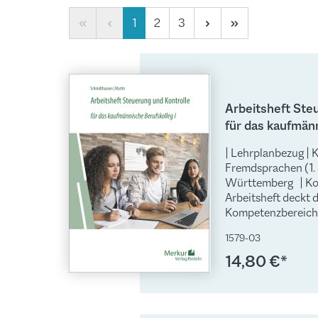
Seite
Seite
Seite
1
2
3
Arbeitsheft Ste
für das kaufmänn
| Lehrplanbezug | 
Fremdsprachen (1. 
Württemberg | Kon
Arbeitsheft deckt 
Kompetenzbereiche
und Kontrolle“ in 
1579-03
Aufgabenstellungen ab: Grundl
Buchführung Dokumentation der
14,80 €*
Wertschöpfungspr
(Vollkostenrechnung) Das Heft verti
diese Weise den G
Kompetenzorientie