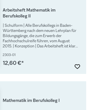
Arbeitsheft Mathematik im
Berufskolleg II
| Schulform | Alle Berufskollegs in Baden-
Württemberg nach dem neuen Lehrplan für
Bildungsgänge, die zum Erwerb der
Fachhochschulreife führen, vom August
2015. | Konzeption | Das Arbeitsheft ist klar
strukturiert und exakt auf das Lehrbuch
2303-01
abgestimmt, kann aber auch
lehrwerksunabhängig eingesetzt werden.
12,60 €*
Viele Übungen mit Lösungen geben den
Schülerinnen und Schülern die Möglichkeit
zur Selbstdiagnose. Sie ermöglichen ein
selbstständiges und erfolgreiches Lernen, bei
dem das bisher erworbene Wissen weiter
ausgebaut und gefestigt werden kann. |
Hinweis | Die Lösungen finden Sie am Ende
Mathematik im Berufskolleg I
des Arbeitsheftes.