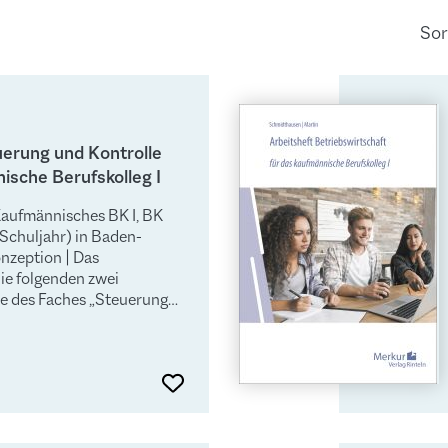
Sor
uerung und Kontrolle
ische Berufskolleg I
Kaufmännisches BK I, BK
Schuljahr) in Baden-
zeption | Das
die folgenden zwei
 des Faches „Steuerung
Form von situativen
agen der
ozesse
eft auf
edanken der
rung (situationsbezogen