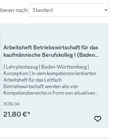
tieren nach:
Arbeitsheft Betriebswirtschaft für das
kaufmännische Berufskolleg I (Baden-
Württemberg)
| Lehrplanbezug | Baden-Württemberg |
Konzeption | In dem kompetenzorientierten
Arbeitsheft für das Leitfach
Betriebswirtschaft werden alle vier
Kompetenzbereiche in Form von situativen
Aufgabenstellungen konkretisiert. Die
1578-04
Arbeitsaufträge sind mehrheitlich so
formuliert, dass sie zielgenau auf die
21,80 €*
Aufgabenstellungen in den zentralen
Klassenarbeiten vorbereiten. Das Arbeitsheft
hat insofern nicht nur einen
unterrichtsbegleitenden Workbook-