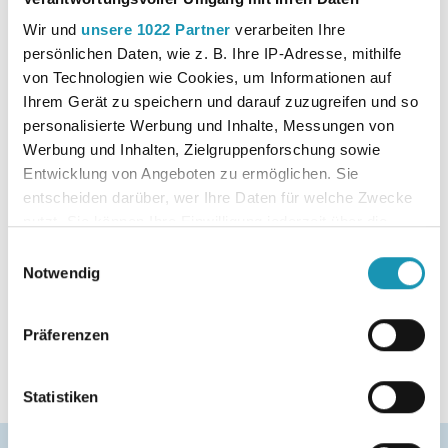
Wir und
unsere 1022 Partner
verarbeiten Ihre
Downloads
Inhaltsverzeichnis
persönlichen Daten, wie z. B. Ihre IP-Adresse, mithilfe
von Technologien wie Cookies, um Informationen auf
Aktualisierung
Ihrem Gerät zu speichern und darauf zuzugreifen und so
Leseprobe
personalisierte Werbung und Inhalte, Messungen von
Werbung und Inhalten, Zielgruppenforschung sowie
Entwicklung von Angeboten zu ermöglichen. Sie
Erscheinungsjahr
2021
entscheiden darüber, wer Ihre Daten für welche Zwecke
nutzt. Sie können Ihre Einwilligung jederzeit über die
Cookie-Erklärung oder durch Klicken auf das Privacy
Auflage
2
Einwilligungsauswahl
Trigger Symbol ändern oder widerrufen
Notwendig
Bundesland
Bayern
Wenn Sie es erlauben, würden wir auch gerne:
Präferenzen
Informationen über Ihre geografische Lage
Fach
Rechtslehre
erfassen, welche bis auf einige Meter genau sein
können
Statistiken
Ihr Gerät durch aktives Scannen nach
bestimmten Merkmalen (Fingerprinting) identifizieren