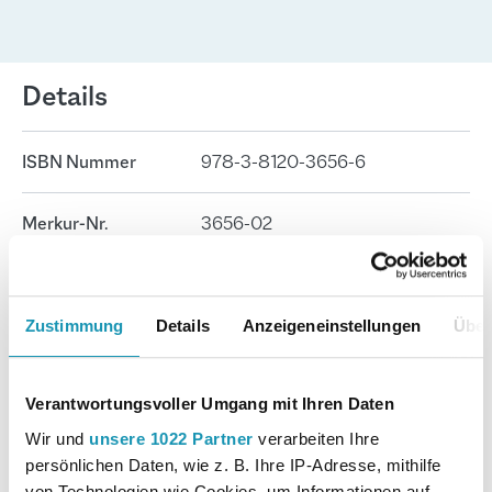
Details
ISBN Nummer
978-3-8120-3656-6
Merkur-Nr.
3656-02
Seitenanzahl
59
Zustimmung
Details
Anzeigeneinstellungen
Über
Format
17 cm x 24 cm
Verantwortungsvoller Umgang mit Ihren Daten
Autor:in
Lennartz, Martina; Kessler, Roland;
Speth, Hermann; Boller, Eberhard
Wir und
unsere 1022 Partner
verarbeiten Ihre
persönlichen Daten, wie z. B. Ihre IP-Adresse, mithilfe
von Technologien wie Cookies, um Informationen auf