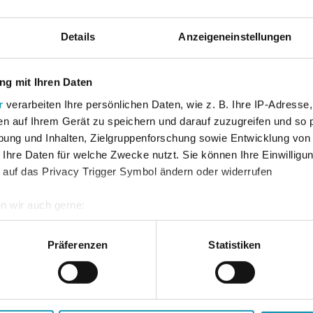
Auflage
Details
Anzeigeneinstellungen
Bundesland
g mit Ihren Daten
r
verarbeiten Ihre persönlichen Daten, wie z. B. Ihre IP-Adresse,
Fach
en auf Ihrem Gerät zu speichern und darauf zuzugreifen und so 
ung und Inhalten, Zielgruppenforschung sowie Entwicklung von
 Speth, Hermann; Hug,
 Ihre Daten für welche Zwecke nutzt. Sie können Ihre Einwilligun
 auf das Privacy Trigger Symbol ändern oder widerrufen
n wir auch gerne:
re geografische Lage erfassen, welche bis auf einige Meter gen
es Scannen nach bestimmten Merkmalen (Fingerprinting) identifi
Präferenzen
Statistiken
ie Ihre persönlichen Daten verarbeitet werden, und legen Sie I
nhalte und Anzeigen zu personalisieren, Funktionen für soziale