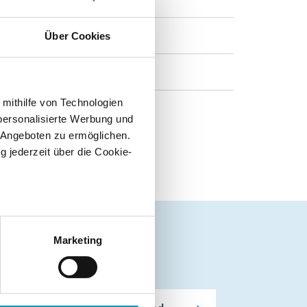
6
Über Cookies
Niedersachsen
 mithilfe von Technologien
Volks- & Betriebswirtschaft
personalisierte Werbung und
 Angeboten zu ermöglichen.
g jederzeit über die Cookie-
au sein können
zieren
Marketing
hre Präferenzen im
Abschnitt
 Medien anbieten zu können