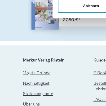
Betriebs- und
und die Zugriffe auf unsere 
Volkswirtschaft
Ablehnen
Website an unsere Partner fü
Qualifikationsphas
möglicherweise mit weiteren
e - Jahrgang 12
27,80 €*
der Dienste gesammelt habe
Merkur Verlag Rinteln
Kunde
11 gute Gründe
E-Book
Nachhaltigkeit
Bestel
Lehrkr
Stellenangebote
FAQs 
Über uns