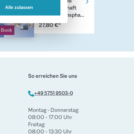
Betriebs- und
hrer Verwendung unserer
Volkswirtschaft
Alle zulassen
 führen diese Informationen
Qualifikationsphas
ie im Rahmen Ihrer Nutzung
e - Jahrgang 12
27,80 €*
-Book
So erreichen Sie uns
+49 5751 9503-0
Montag - Donnerstag:
08:00 - 17:00 Uhr
Freitag:
08:00 - 13:30 Uhr