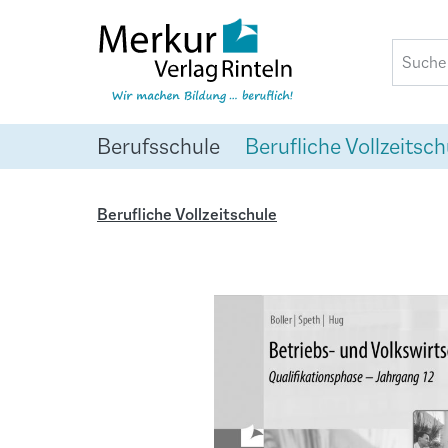
springen
Zur Hauptnavigation springen
Berufsschule
Berufliche Vollzeitsch
Berufliche Vollzeitschule
Bildergalerie überspringen