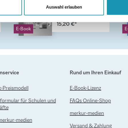
Betriebs- und
Website zu analysieren. Außerdem geben wir Informationen zu I
Volkswirtschaft
Auswahl erlauben
r soziale Medien, Werbung und Analysen weiter. Unsere Partner
Qualifikationsphas
 Daten zusammen, die Sie ihnen bereitgestellt haben oder die s
e - Jahrgang 12 -
15,20 €*
n.
Lösungen
E-Book
E
nservice
Rund um Ihren Einkauf
-Preismodell
E-Book-Lizenz
lformular für Schulen und
FAQs Online-Shop
äfte
merkur-medien
merkur-medien
Versand & Zahlung