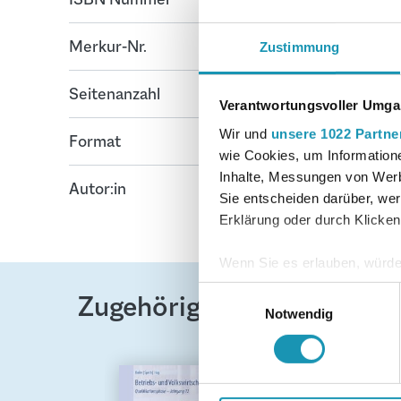
Merkur-Nr.
3592-06
Zustimmung
Seitenanzahl
96
Verantwortungsvoller Umgan
Wir und
unsere 1022 Partne
Format
17 cm x 24 cm
wie Cookies, um Information
Inhalte, Messungen von Werb
Autor:in
Boller, Eberhard;
Sie entscheiden darüber, wer
Hartmut
Erklärung oder durch Klicken
Wenn Sie es erlauben, würde
Informationen über Ih
Einwilligungsauswahl
Zugehörige Produkte
Ihr Gerät durch aktiv
Notwendig
Erfahren Sie mehr darüber, w
Produktgalerie überspringen
Einzelheiten
fest.
Wir verwenden Cookies, um I