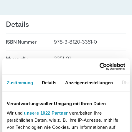
Details
ISBN Nummer
978-3-8120-3351-0
Merkur-Nr.
3351-01
Seitenanzahl
143
Zustimmung
Details
Anzeigeneinstellungen
Über
Format
17 cm x 24 cm
Verantwortungsvoller Umgang mit Ihren Daten
Autor:in
Boller, Eberhard; Schmid, Matthias
Wir und
unsere 1022 Partner
verarbeiten Ihre
persönlichen Daten, wie z. B. Ihre IP-Adresse, mithilfe
von Technologien wie Cookies, um Informationen auf