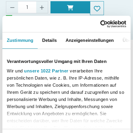
prüfungsbezogen vertieft werden.
Die zeitintensive Stoffwiederholung, Klausur- und
Sofort lieferbar
Abiturvorbereitung kann hiermit teilweise aus dem
Unterricht ausgelagert werden. Auf diese Weise bleibt mehr
Zustimmung
Details
Anzeigeneinstellungen
Über
Zeit für verständnisorientierten Unterricht. Ebenfalls wird
Details
sichergestellt, dass die Schülerinnen und Schüler über
ausreichendes Basiswissen verfügen.
Verantwortungsvoller Umgang mit Ihren Daten
Merkur-Nr.
0383-10-DS
Wir und
unsere 1022 Partner
verarbeiten Ihre
| Inhalt |
Zusammenfassungen zur Analysis, Stochastik,
persönlichen Daten, wie z. B. Ihre IP-Adresse, mithilfe
Vektorgeometrie, Problemlösen, Matrizen | Basisübungen und
Seitenanzahl
256
von Technologien wie Cookies, um Informationen auf
ausführliche Lösungen zu allen Inhalten.
Ihrem Gerät zu speichern und darauf zuzugreifen und so
personalisierte Werbung und Inhalte, Messungen von
Format
E-Book
Werbung und Inhalten, Zielgruppenforschung sowie
Entwicklung von Angeboten zu ermöglichen. Sie
Autor:in
Rosner, Stefan
entscheiden darüber, wer Ihre Daten für welche Zwecke
nutzt. Sie können Ihre Einwilligung jederzeit über die