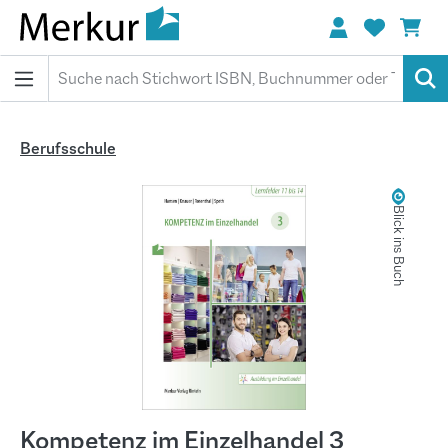
alt springen
Berufsschule
Bildergalerie überspringen
Blick ins Buch
Kompetenz im Einzelhandel 3