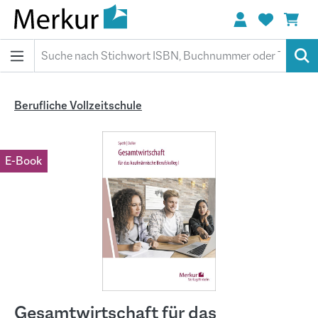
alt springen
Berufliche Vollzeitschule
Bildergalerie überspringen
E-Book
Gesamtwirtschaft für das