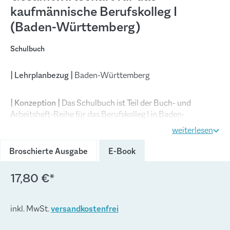
kaufmännische Berufskolleg I
(Baden-Württemberg)
Schulbuch
| Lehrplanbezug |
Baden-Württemberg
| Konzeption |
Das Schulbuch ist Teil der Buch- und
Arbeitsheft-Reihe für das Berufskolleg I in Baden-
Württemberg. Der Reihe liegen die aktuellen Fachlehrpläne
weiterlesen
zugrunde. Sie richtet sich konsequent an den in den
Bildungsplänen vorgegebenen Kompetenzbereichen und
Broschierte Ausgabe
E-Book
Kompetenzformulierungen aus. Die fakultativen Inhalte, die
teilweise am Ende der Kompetenzbereiche angeführt
17,80 €*
werden, werden ebenfalls
vollständig und umfassend
abgedeckt.
inkl. MwSt.
versandkostenfrei
Die Schülerinnen und Schüler können sich mithilfe des