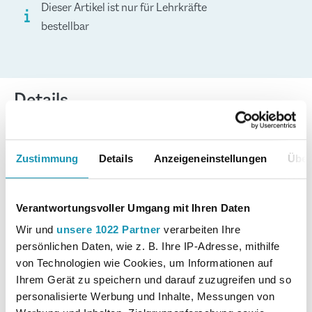
Dieser Artikel ist nur für Lehrkräfte
bestellbar
Details
Merkur-Nr.
3824-01
Zustimmung
Details
Anzeigeneinstellungen
Über
Format
Download
Verantwortungsvoller Umgang mit Ihren Daten
Autor:in
Mühlmeyer, Kerstin
Wir und
unsere 1022 Partner
verarbeiten Ihre
persönlichen Daten, wie z. B. Ihre IP-Adresse, mithilfe
von Technologien wie Cookies, um Informationen auf
Erscheinungsjahr
2025
Ihrem Gerät zu speichern und darauf zuzugreifen und so
personalisierte Werbung und Inhalte, Messungen von