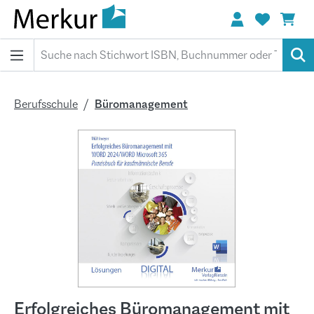
alt springen
Berufsschule
Büromanagement
Bildergalerie überspringen
Erfolgreiches Büromanagement mit