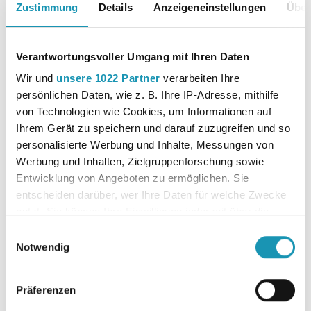
Zustimmung
Details
Anzeigeneinstellungen
Über
Das Arbeitsbuch erscheint im Sommer.
Autor:in
Zimmermann, Axel
Verantwortungsvoller Umgang mit Ihren Daten
Downloads
Leseprobe
Inhaltsverzeichnis
Wir und
unsere 1022 Partner
verarbeiten Ihre
persönlichen Daten, wie z. B. Ihre IP-Adresse, mithilfe
von Technologien wie Cookies, um Informationen auf
Ihrem Gerät zu speichern und darauf zuzugreifen und so
Erscheinungsjahr
2022
personalisierte Werbung und Inhalte, Messungen von
Werbung und Inhalten, Zielgruppenforschung sowie
Auflage
1
Entwicklung von Angeboten zu ermöglichen. Sie
entscheiden darüber, wer Ihre Daten für welche Zwecke
nutzt. Sie können Ihre Einwilligung jederzeit über die
Bundesland
Baden-
Cookie-Erklärung oder durch Klicken auf das Privacy
Einwilligungsauswahl
Württemberg, Bayern, Berlin, Bran
Trigger Symbol ändern oder widerrufen
Notwendig
denburg, Bremen, Hamburg, Hesse
n, Mecklenburg-
Wenn Sie es erlauben, würden wir auch gerne:
Präferenzen
Vorpommern, Niedersachsen, Nord
Informationen über Ihre geografische Lage