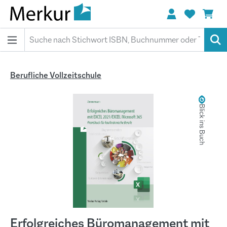
alt springen
Berufliche Vollzeitschule
Bildergalerie überspringen
Blick ins Buch
Erfolgreiches Büromanagement mit