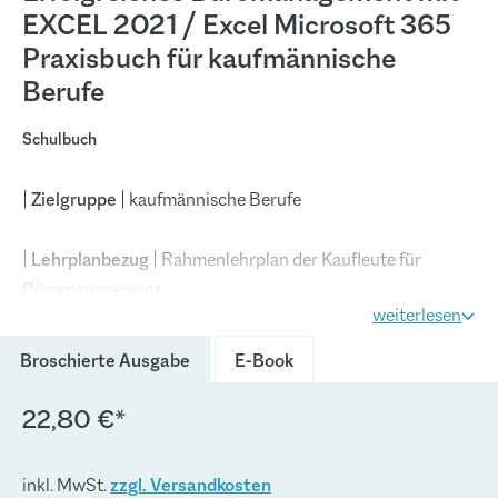
EXCEL 2021 / Excel Microsoft 365
Praxisbuch für kaufmännische
Berufe
Schulbuch
|
Zielgruppe
| kaufmännische Berufe
|
Lehrplanbezug
| Rahmenlehrplan der Kaufleute für
Büromanagement
weiterlesen
|
Konzeption
| Mit dem Arbeitsbuch können die
(Diese Option ist zurzeit nich
Broschierte Ausgabe
E-Book
Fertigkeiten in EXCEL selbstständig und selbsttätig
erworben werden, um auf diese Weise berufsbezogene
22,80 €*
Probleme zu lösen. Die Funktionen werden durch
Praxissituationen erarbeitet und durch Aufgaben vertieft.
inkl. MwSt.
zzgl. Versandkosten