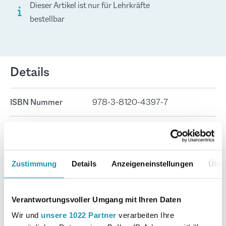
Dieser Artikel ist nur für Lehrkräfte
bestellbar
Details
ISBN Nummer
978-3-8120-4397-7
Merkur-Nr.
3397-02
Seitenanzahl
182
Zustimmung
Details
Anzeigeneinstellungen
Über
Format
17 cm x 24 cm
Verantwortungsvoller Umgang mit Ihren Daten
Autor:in
Speth, Hermann; Hug, Hartmut;
Wir und
unsere 1022 Partner
verarbeiten Ihre