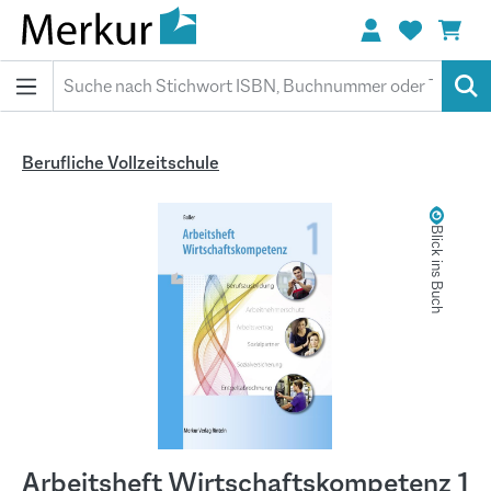
alt springen
Berufliche Vollzeitschule
Bildergalerie überspringen
Blick ins Buch
Arbeitsheft Wirtschaftskompetenz 1