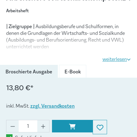
Arbeitsheft
| Zielgruppe |
Ausbildungsberufe und Schulformen, in
denen die Grundlagen der Wirtschafts- und Sozialkunde
(Ausbildungs- und Berufsorientierung, Recht und VWL)
unterrichtet werden
weiterlesen
| Lehrplanbezug |
Baden-Württemberg (Bildungsplan
Wirtschaftskompetenz für die gewerblichen,
Broschierte Ausgabe
E-Book
hauswirtschaftlich-pflegerisch-sozialpädagogischen sowie
landwirtschaftlichen Berufsschulen)
13,80 €*
| Konzeption |
Das Arbeitsheft unterstützt konsequent das
Ziel, die
Handlungskompetenz
zu fördern. Der
inkl. MwSt.
zzgl. Versandkosten
Kompetenzerwerb erfolgt realitäts- und situationsbezogen,
indem berufliche, private und gesellschaftliche
Problemstellungen in authentischen Lernsituationen
aufbereitet werden.