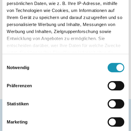
persönlichen Daten, wie z. B. Ihre IP-Adresse, mithilfe
Leseprobe
von Technologien wie Cookies, um Informationen auf
Ihrem Gerät zu speichern und darauf zuzugreifen und so
personalisierte Werbung und Inhalte, Messungen von
Werbung und Inhalten, Zielgruppenforschung sowie
Erscheinungsjahr
2025
Entwicklung von Angeboten zu ermöglichen. Sie
entscheiden darüber, wer Ihre Daten für welche Zwecke
Auflage
3
nutzt. Sie können Ihre Einwilligung jederzeit über die
Cookie-Erklärung oder durch Klicken auf das Privacy
Einwilligungsauswahl
Bundesland
Baden-Württemberg
Trigger Symbol ändern oder widerrufen
Notwendig
Wenn Sie es erlauben, würden wir auch gerne:
Fach
Wirtschaftslehre
Präferenzen
Informationen über Ihre geografische Lage
erfassen, welche bis auf einige Meter genau sein
können
Statistiken
Ihr Gerät durch aktives Scannen nach
Zugehörige Produkte
Produktgalerie überspringen
bestimmten Merkmalen (Fingerprinting) identifizieren
Marketing
Erfahren Sie mehr darüber, wie Ihre persönlichen Daten