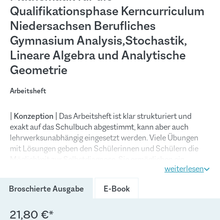
Qualifikationsphase Kerncurriculum
Niedersachsen Berufliches
Gymnasium Analysis,Stochastik,
Lineare Algebra und Analytische
Geometrie
Arbeitsheft
|
Konzeption
| Das Arbeitsheft ist klar strukturiert und
exakt auf das Schulbuch abgestimmt, kann aber auch
lehrwerksunabhängig eingesetzt werden. Viele Übungen
mit Lösungen geben den Schülerinnen und Schülern die
Möglichkeit zur Selbstdiagnose. Sie ermöglichen ein
weiterlesen
selbstständiges und erfolgreiches Lernen, bei dem das
bisher erworbene Wissen weiter ausgebaut und gefestigt
(Diese Option ist zurzeit nich
Broschierte Ausgabe
E-Book
werden kann.
21,80 €*
Die
Lösungen
finden Sie am Ende des Arbeitsheftes.