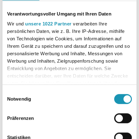
Format
A4
Verantwortungsvoller Umgang mit Ihren Daten
Wir und
unsere 1022 Partner
verarbeiten Ihre
Autor:in
Bohner, Kurt; Ott, Roland; Deusch,
persönlichen Daten, wie z. B. Ihre IP-Adresse, mithilfe
Ronald
von Technologien wie Cookies, um Informationen auf
Ihrem Gerät zu speichern und darauf zuzugreifen und so
Downloads
Leseprobe
personalisierte Werbung und Inhalte, Messungen von
Werbung und Inhalten, Zielgruppenforschung sowie
Inhaltsverzeichnis
Entwicklung von Angeboten zu ermöglichen. Sie
entscheiden darüber, wer Ihre Daten für welche Zwecke
nutzt. Sie können Ihre Einwilligung jederzeit über die
Erscheinungsjahr
2019
Cookie-Erklärung oder durch Klicken auf das Privacy
Einwilligungsauswahl
Trigger Symbol ändern oder widerrufen
Notwendig
Auflage
1
Wenn Sie es erlauben, würden wir auch gerne:
Präferenzen
Informationen über Ihre geografische Lage
Bundesland
Niedersachsen
erfassen, welche bis auf einige Meter genau sein
können
Statistiken