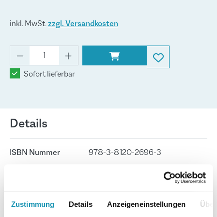
inkl. MwSt.
zzgl. Versandkosten
Sofort lieferbar
Details
ISBN Nummer
978-3-8120-2696-3
Merkur-Nr.
2696-01
Zustimmung
Details
Anzeigeneinstellungen
Über
Seitenanzahl
186