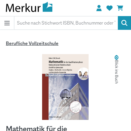
alt springen
Berufliche Vollzeitschule
Bildergalerie überspringen
Blick ins Buch
Mathematik für die