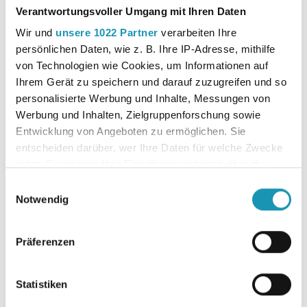
Verantwortungsvoller Umgang mit Ihren Daten
Autor:in
Schmidthausen, Michael; Prause,
Wir und
unsere 1022 Partner
verarbeiten Ihre
Petra; Salih, Ralf; Huesmann,
persönlichen Daten, wie z. B. Ihre IP-Adresse, mithilfe
Manfred; Benen, Dieter; Martin,
von Technologien wie Cookies, um Informationen auf
Michael
Ihrem Gerät zu speichern und darauf zuzugreifen und so
personalisierte Werbung und Inhalte, Messungen von
Werbung und Inhalten, Zielgruppenforschung sowie
Downloads
Leseprobe
Entwicklung von Angeboten zu ermöglichen. Sie
Inhaltsverzeichnis
entscheiden darüber, wer Ihre Daten für welche Zwecke
nutzt. Sie können Ihre Einwilligung jederzeit über die
Cookie-Erklärung oder durch Klicken auf das Privacy
Einwilligungsauswahl
Erscheinungsjahr
2019
Trigger Symbol ändern oder widerrufen
Notwendig
Wenn Sie es erlauben, würden wir auch gerne:
Auflage
2
Präferenzen
Informationen über Ihre geografische Lage
erfassen, welche bis auf einige Meter genau sein
Fach
Betriebswirtschaft mit ReWe
können
Statistiken
Ihr Gerät durch aktives Scannen nach