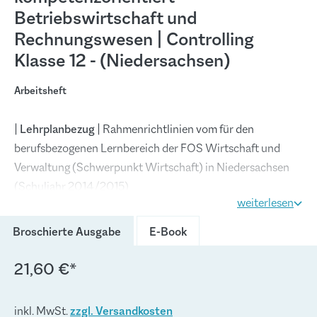
Betriebswirtschaft und
Rechnungswesen | Controlling
Klasse 12 - (Niedersachsen)
Arbeitsheft
|
Lehrplanbezug
| Rahmenrichtlinien vom für den
berufsbezogenen Lernbereich der FOS Wirtschaft und
Verwaltung (Schwerpunkt Wirtschaft) in Niedersachsen
(Schuljahr 2014/2015)
weiterlesen
|
Gesamtkonzeption
| Die Arbeitshefte richten sich exakt
(Diese Option ist zurzeit nich
Broschierte Ausgabe
E-Book
nach den neuen Rahmenrichtlinien und sind passgenau mit
den FOS-Merkurbüchern abgestimmt. Die Lerngebiete der
21,60 €*
Rahmenrichtlinien werden in Form von Lernsituationen
konkretisiert. Die Hefte vertiefen auf diese Weise den
inkl. MwSt.
zzgl. Versandkosten