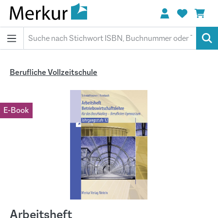
alt springen
Berufliche Vollzeitschule
Bildergalerie überspringen
E-Book
Arbeitsheft