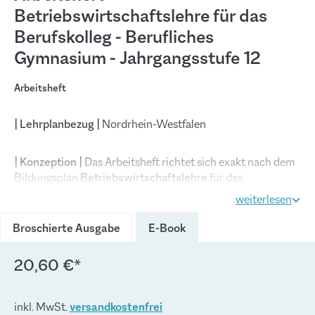
Betriebswirtschaftslehre für das
Berufskolleg - Berufliches
Gymnasium - Jahrgangsstufe 12
Arbeitsheft
| Lehrplanbezug |
Nordrhein-Westfalen
| Konzeption |
Das Arbeitsheft richtet sich exakt nach dem
Bildungsplan
Betriebswirtschaftslehre
für das
Berufskolleg – Berufliches Gymnasium des Landes
weiterlesen
Nordrhein-Westfalen für die Jahrgangsstufe 12 aus. Es
ermöglicht einen selbst gesteuerten, individualisierten,
Broschierte Ausgabe
E-Book
zeit- und ortsunabhängigen Kompetenzerwerb.
20,60 €*
Die
Themengebiete
werden
in Form von Lernsituationen
konkretisiert
. Das Arbeitsheft vertieft auf diese Weise den
inkl. MwSt.
versandkostenfrei
Gedanken der Kompetenzorientierung (situationsbezogen