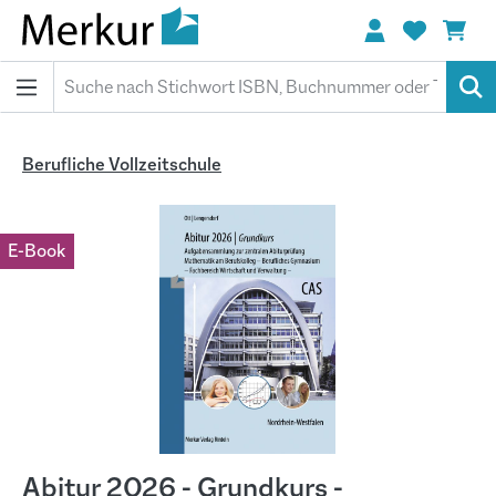
alt springen
Berufliche Vollzeitschule
Bildergalerie überspringen
E-Book
Abitur 2026 - Grundkurs -