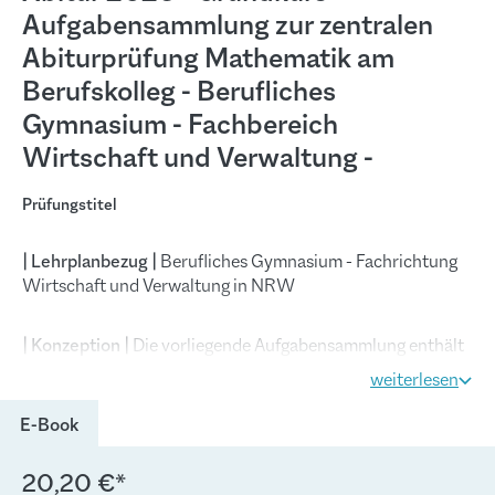
Aufgabensammlung zur zentralen
Abiturprüfung Mathematik am
Berufskolleg - Berufliches
Gymnasium - Fachbereich
Wirtschaft und Verwaltung -
Prüfungstitel
| Lehrplanbezug |
Berufliches Gymnasium - Fachrichtung
Wirtschaft und Verwaltung in NRW
| Konzeption |
Die vorliegende Aufgabensammlung enthält
auf die neue Prüfungsordnung für das Berufskolleg mit
weiterlesen
gymnasialer Oberstufe in Nordrhein-Westfalen
abgestimmte Aufgaben zur Vorbereitung auf das Abitur
E-Book
2026 an beruflichen Gymnasien im Fachbereich
Wirtschaft und Verwaltung. Alle Aufgaben sind
20,20 €*
entspechend den Abiturvorgaben 2026 ausgewählt