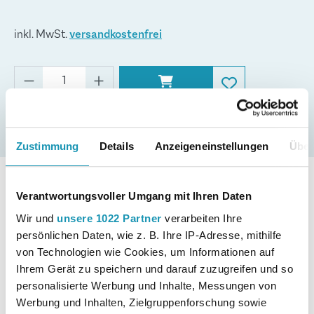
worden. Die neue Ausgabe enthält alle Abiturjahrgänge ab
2018 mit CAS.
inkl. MwSt.
versandkostenfrei
Neu:
Hilfsmittel nur noch MMS (CAS), mit CAS-Bilder als
zusätzliche Erläuterung, zusätzliche Aufgaben zu
Anwendungen der Linearen Algebra (Lineare
Sofort lieferbar
Optimierungsprobleme sowie mehrstufige
Produktionsprozesse) und Stochastik (einseitiger
Hypothesentest).
Zustimmung
Details
Anzeigeneinstellungen
Über
Details
Verantwortungsvoller Umgang mit Ihren Daten
Wir und
unsere 1022 Partner
verarbeiten Ihre
Merkur-Nr.
0478-17-DS
persönlichen Daten, wie z. B. Ihre IP-Adresse, mithilfe
von Technologien wie Cookies, um Informationen auf
Seitenanzahl
272
Ihrem Gerät zu speichern und darauf zuzugreifen und so
personalisierte Werbung und Inhalte, Messungen von
Format
E-Book
Werbung und Inhalten, Zielgruppenforschung sowie