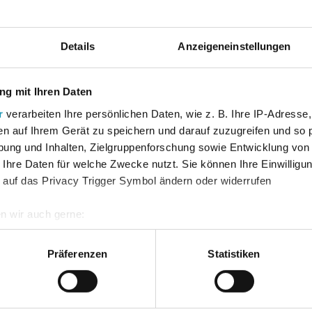
Überprüfung der Grundkenntn
Erscheinungsjahr
von Aufgaben ab. Diese sind
gedacht. Am Ende eines jeden
Details
Anzeigeneinstellungen
Auflage
Zusammenfassung, die den St
Bundesland
g mit Ihren Daten
Die Autoren achten bewusst 
aufgeführten Kompetenzen un
r
verarbeiten Ihre persönlichen Daten, wie z. B. Ihre IP-Adresse,
und umfassend thematisiert 
, Roland; Deusch, Ronald
Fach
en auf Ihrem Gerät zu speichern und darauf zuzugreifen und so 
genügend didaktischer Freir
ung und Inhalten, Zielgruppenforschung sowie Entwicklung von
 Ihre Daten für welche Zwecke nutzt. Sie können Ihre Einwilligun
 auf das Privacy Trigger Symbol ändern oder widerrufen
Für Aufgaben mit dem Downl
zum Download bereit.
n wir auch gerne:
re geografische Lage erfassen, welche bis auf einige Meter gen
| Inhalt |
Das Buch behandelt a
es Scannen nach bestimmten Merkmalen (Fingerprinting) identifi
Präferenzen
Statistiken
Integralrechnung, Trigonome
ie Ihre persönlichen Daten verarbeitet werden, und legen Sie I
Linearkombinationen.