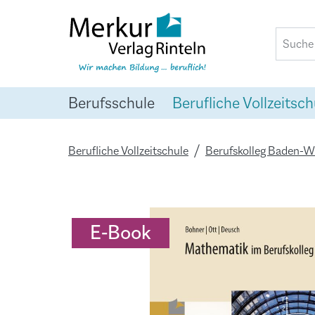
springen
Zur Hauptnavigation springen
Berufsschule
Berufliche Vollzeitsch
Berufliche Vollzeitschule
Berufskolleg Baden-
Bildergalerie überspringen
E-Book