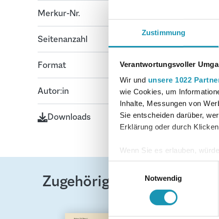
Merkur-Nr.
0303-06-DS
Zustimmung
Seitenanzahl
221
Format
E-Book
Verantwortungsvoller Umgan
Wir und
unsere 1022 Partne
Autor:in
Bohner, Kurt; Ott
wie Cookies, um Information
Inhalte, Messungen von Werb
Sie entscheiden darüber, wer
Downloads
Leseprobe
Erklärung oder durch Klicken
Inhaltsverzeichnis
Wenn Sie es erlauben, würde
Informationen über Ih
Einwilligungsauswahl
Zugehörige Produkte
Ihr Gerät durch aktiv
Notwendig
Erfahren Sie mehr darüber, w
Einzelheiten
fest.
Produktgalerie überspringen